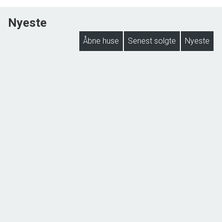
Nyeste
Åbne huse
Senest solgte
Nyeste
NYHED
Lejbøllevej 46, Lejbølle