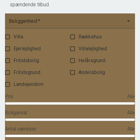
spændende tilbud.
Beliggenhed
*
Villa
Rækkehus
Ejerlejlighed
Villalejlighed
Fritidsbolig
Helårsgrund
Fritidsgrund
Andelsbolig
Landejendom
Pris
:
Alle
Boligareal
:
Alle
Antal værelser
:
Alle