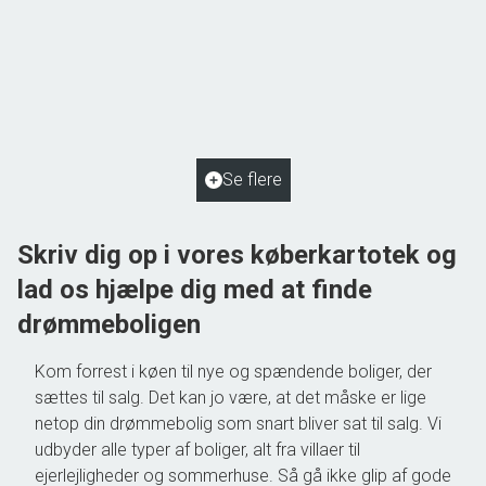
Gudme Kohavevej 18,
5884 Gudme
2
Boligareal
125
m
2
Grundareal
2.048
m
Ejendomstype
Villa
Se flere
550.000 kr.
Skriv dig op i vores køberkartotek og
lad os hjælpe dig med at finde
drømmeboligen
Kom forrest i køen til nye og spændende boliger, der
sættes til salg. Det kan jo være, at det måske er lige
netop din drømmebolig som snart bliver sat til salg. Vi
udbyder alle typer af boliger, alt fra villaer til
ejerlejligheder og sommerhuse. Så gå ikke glip af gode