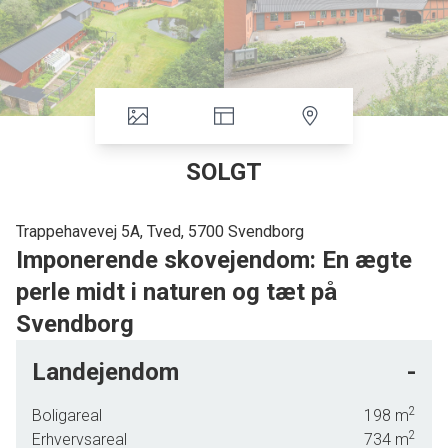
SOLGT
Trappehavevej 5A, Tved, 5700 Svendborg
Imponerende skovejendom: En ægte
perle midt i naturen og tæt på
Svendborg
Intet mindre end 1021 m2 under tag heraf 350 m2 i boligstandard.
Landejendom
-
Med skovejendommen her kommer I til at bo ude på
landet, midt i skoven og alligevel helt tæt på byen. Her er
2
Boligareal
198
m
der ikke gået på kompromis med noget som helst og
2
Erhvervsareal
734
m