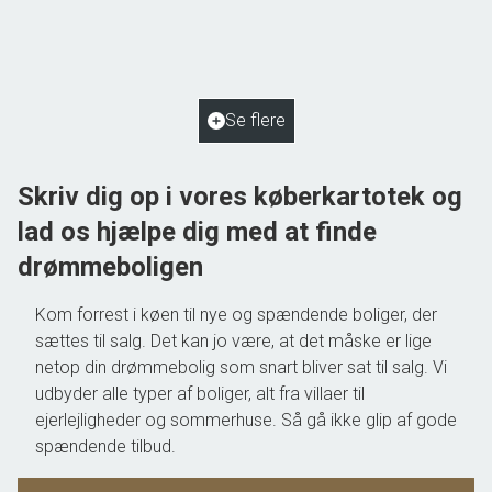
5762 Vester Skerninge
2
Boligareal
110
m
2
Grundareal
1.038
m
Ejendomstype
Villa
Se flere
1.195.000 kr.
Skriv dig op i vores køberkartotek og
lad os hjælpe dig med at finde
drømmeboligen
Kom forrest i køen til nye og spændende boliger, der
sættes til salg. Det kan jo være, at det måske er lige
netop din drømmebolig som snart bliver sat til salg. Vi
udbyder alle typer af boliger, alt fra villaer til
ejerlejligheder og sommerhuse. Så gå ikke glip af gode
spændende tilbud.