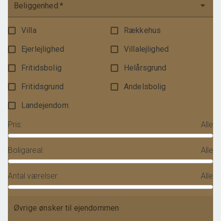
Beliggenhed
*
Villa
Rækkehus
Ejerlejlighed
Villalejlighed
Fritidsbolig
Helårsgrund
Fritidsgrund
Andelsbolig
Landejendom
Pris
:
Alle
Boligareal
:
Alle
Antal værelser
:
Alle
Øvrige ønsker til ejendommen