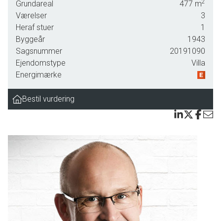
2
Grundareal
477
m
Indenfor mødes du af en lys og velholdt bolig, hvor
Værelser
3
planløsningen tilgodeser både hverdagslivet og hyggelige
Heraf stuer
1
stunder. Stue og køkken ligger i naturlig forbindelse med
Byggeår
1943
hinanden, hvilket skaber et indbydende samlingspunkt for
Sagsnummer
20191090
familien. Køkkenet er både funktionelt og smagfuldt
Ejendomstype
Villa
indrettet med god skabs- og bordplads, og fra stuen er der
Energimærke
udgang til en hyggelig vestvendt gårdhave.
Bestil vurdering
Villaens første sal byder på to rummelige værelser – det
ene med praktiske indbygningsskabe og det andet oplagt
som børneværelse, gæsteværelse eller hjemmekontor.
Hertil kommer et lyst og moderne badeværelse, der
fuldender etagen på elegant vis.
I kælderen får du ekstra kvadratmeter til rådighed – perfekt
til hobbyaktiviteter, opbevaring eller som hyggeligt
opholdsrum. Her er der med andre ord plads til hele
familiens behov, både hverdag og fritid.
Udenfor venter en velholdt og lukket have, der i sig selv er