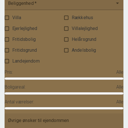
Beliggenhed
*
Villa
Rækkehus
Ejerlejlighed
Villalejlighed
Fritidsbolig
Helårsgrund
Fritidsgrund
Andelsbolig
Landejendom
Pris
:
Alle
Boligareal
:
Alle
Antal værelser
:
Alle
Øvrige ønsker til ejendommen