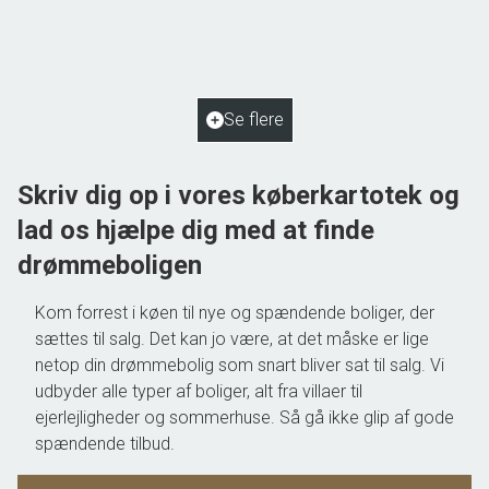
5884 Gudme
2
Boligareal
125
m
2
Grundareal
2.048
m
Ejendomstype
Villa
Se flere
550.000 kr.
Skriv dig op i vores køberkartotek og
lad os hjælpe dig med at finde
drømmeboligen
Kom forrest i køen til nye og spændende boliger, der
sættes til salg. Det kan jo være, at det måske er lige
netop din drømmebolig som snart bliver sat til salg. Vi
udbyder alle typer af boliger, alt fra villaer til
ejerlejligheder og sommerhuse. Så gå ikke glip af gode
spændende tilbud.