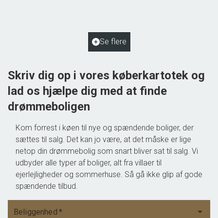
2
Boligareal
125
m
2
Grundareal
2.048
m
Ejendomstype
Villa
Se flere
550.000 kr.
Skriv dig op i vores køberkartotek og
lad os hjælpe dig med at finde
drømmeboligen
Kom forrest i køen til nye og spændende boliger, der
sættes til salg. Det kan jo være, at det måske er lige
netop din drømmebolig som snart bliver sat til salg. Vi
udbyder alle typer af boliger, alt fra villaer til
ejerlejligheder og sommerhuse. Så gå ikke glip af gode
spændende tilbud.
Beliggenhed
*