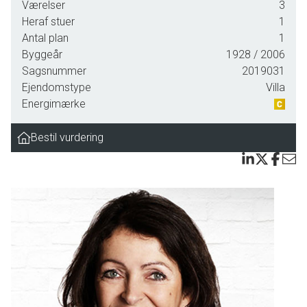
Værelser
3
skov og ikke mindst vandet på tætteste hold.
Heraf stuer
1
Antal plan
1
Gå en tur i skovene omkring Troense og Valdemar slot, eller gå en dejlig tur på ''Skansen''
Byggeår
1928
/ 2006
med sandet under fødderne og kig til sundet og Svendborgs gamle havnemiljø.
Sagsnummer
2019031
Ønsker I at mærke Svendborgs hyggelige bymidte og diverse specialforretninger, tager
Ejendomstype
Villa
turen i bil kun få minutter eller man kan sejle derover, hvis man har en båd liggende ved
Energimærke
broen.
Bestil vurdering
Boligens indretning er nøje gennemtænkt ved den gemmegribende renovering i 2006 og
der er generelt i boligen tænkt over placeringen af de forskellige rum i forhold til
udsigten til Svendborg Sund, Vindeby Lystbådehavn, Den runde lystbådehavn i
Svendborg, Svendborgs hyggelige huse samt hele Sundet. Her kan altså nemt findes en
plads til at nyde et koldt glas til solnedgangen eller en kop kaffe om morgenen.
Boligen byder indenfor med:
Entre med klinker og gulvvarme samt fuldmurede vægge indvendigt, ligesom loft er ført
op i kip, mellemgang, gæstebadeværelse med brus og nydeligt Kvik
badværelsesarrangement samt ikke mindst gulvvarme, nedgang til vinkælder og -