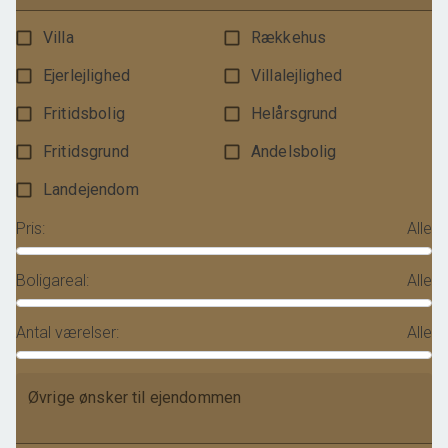
Villa
Rækkehus
Ejerlejlighed
Villalejlighed
Fritidsbolig
Helårsgrund
Fritidsgrund
Andelsbolig
Landejendom
Pris
:
Alle
Boligareal
:
Alle
Antal værelser
:
Alle
Øvrige ønsker til ejendommen