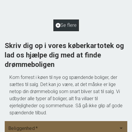
2
Boligareal
110
m
2
Grundareal
1.038
m
Ejendomstype
Villa
Se flere
1.195.000 kr.
Skriv dig op i vores køberkartotek og
lad os hjælpe dig med at finde
drømmeboligen
Kom forrest i køen til nye og spændende boliger, der
sættes til salg. Det kan jo være, at det måske er lige
netop din drømmebolig som snart bliver sat til salg. Vi
udbyder alle typer af boliger, alt fra villaer til
ejerlejligheder og sommerhuse. Så gå ikke glip af gode
spændende tilbud.
Beliggenhed
*