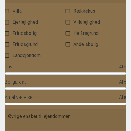
Villa
Rækkehus
Ejerlejlighed
Villalejlighed
Fritidsbolig
Helårsgrund
Fritidsgrund
Andelsbolig
Landejendom
Pris
:
Alle
Boligareal
:
Alle
Antal værelser
:
Alle
Øvrige ønsker til ejendommen