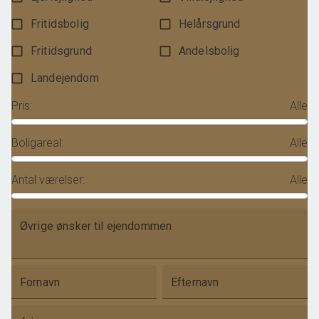
Fritidsbolig
Helårsgrund
Fritidsgrund
Andelsbolig
Landejendom
Pris
:
Alle
Boligareal
:
Alle
Antal værelser
:
Alle
Øvrige ønsker til ejendommen
Fornavn
Efternavn