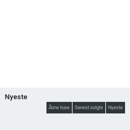
Nyeste
Åbne huse
Senest solgte
Nyeste