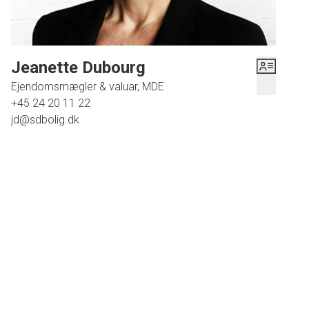
fliseterrasse samt en solrig træterrasse med læhegn. Børnene kan endda
mødes med kammeraterne på det grønne areal med legeplads, som hører til
grundejerforeningen.
Jeanette Dubourg
Alt i alt en familievenlig etplansvilla med moderne løsninger og kort afstand
Ejendomsmægler & valuar, MDE
til alt, hvad I behøver i hverdagen. Ring allerede i dag og book en
+45 24 20 11 22
fremvisning.
jd@sdbolig.dk