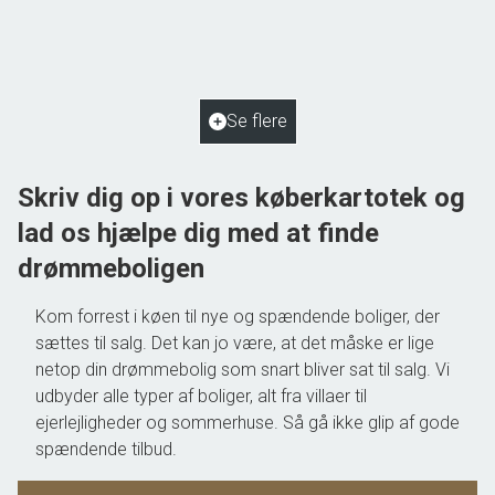
5762 Vester Skerninge
2
Boligareal
110
m
2
Grundareal
1.038
m
Ejendomstype
Villa
Se flere
1.195.000 kr.
Skriv dig op i vores køberkartotek og
lad os hjælpe dig med at finde
drømmeboligen
Kom forrest i køen til nye og spændende boliger, der
sættes til salg. Det kan jo være, at det måske er lige
netop din drømmebolig som snart bliver sat til salg. Vi
udbyder alle typer af boliger, alt fra villaer til
ejerlejligheder og sommerhuse. Så gå ikke glip af gode
spændende tilbud.