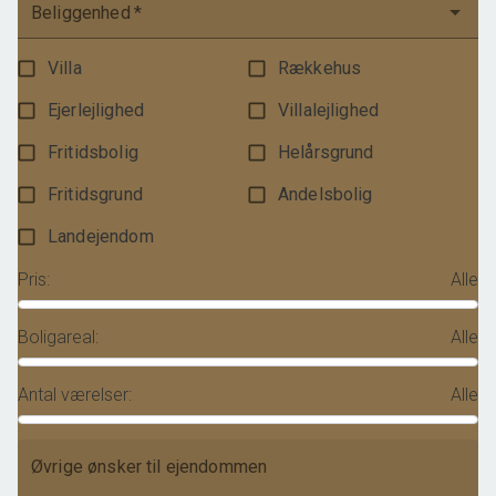
Beliggenhed
*
Villa
Rækkehus
Ejerlejlighed
Villalejlighed
Fritidsbolig
Helårsgrund
Fritidsgrund
Andelsbolig
Landejendom
Pris
:
Alle
Boligareal
:
Alle
Antal værelser
:
Alle
Øvrige ønsker til ejendommen