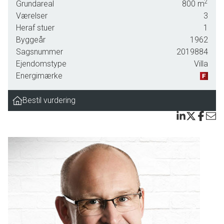
2
Grundareal
800
m
uddannelsesinstitutioner.
Værelser
3
Heraf stuer
1
Byggeår
1962
Når bilen er parkeret i carporten, ankommer I enten via den
Sagsnummer
2019884
originale indgang, der på nuværende tidspunkt er udnyttet til
Ejendomstype
Villa
kontorplads, eller via den rummelige entré, som er tilknyttet
Energimærke
et praktisk værksted og har indgang til boligen gennem
bryggerset. Hjemmets primære opholdsmiljø er den
Bestil vurdering
sydvendte vinkelstue, hvor I snildt får plads til både en
spiseafdeling ved den flotte, indbyggede skabsvæg i
indhakket og en blød sofagruppe med et behageligt
lysindfald fra det brede vinduesparti. Skabsvæggen er
finurligt indrettet således at den kan give mulighed for to
ekstra sovepladser. Det tilstødende køkken er ligeledes
pænt med antracit-blå skabe toppet af lyse bordplader, og
den praktiske indretning efterlader rum til en lille siddeplads.
Hertil får I to gode værelser og et nydeligt badeværelse
med brus.