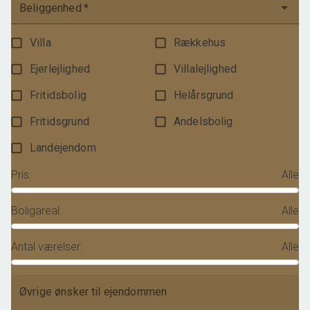
Beliggenhed
*
Villa
Rækkehus
Ejerlejlighed
Villalejlighed
Fritidsbolig
Helårsgrund
Fritidsgrund
Andelsbolig
Landejendom
Pris
:
Alle
Boligareal
:
Alle
Antal værelser
:
Alle
Øvrige ønsker til ejendommen