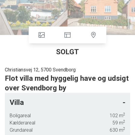
SOLGT
Christiansvej 12, 5700 Svendborg
Flot villa med hyggelig have og udsigt
over Svendborg by
Nu kan I få nøglerne til denne skønne villa, der ligger dejligt højt med god luft
Villa
-
omkring sig – samt med en flot udsigt over Svendborg by, havnen og
Tåsinge. Den solide rødstensvilla fremstår velholdt med en flot renoveret og
2
Boligareal
102
m
anvendelig kælder, der ovenikøbet har eget badeværelse.
2
Kælderareal
59
m
2
Grundareal
630
m
I får desuden en lukket baghave med mange hyggekroge, et bålsted samt et