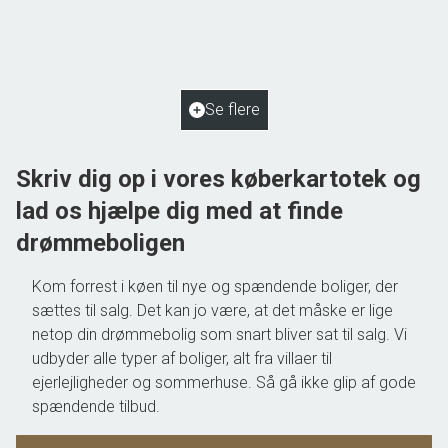
5884 Gudme
2
Boligareal
125
m
2
Grundareal
2.048
m
Ejendomstype
Villa
Se flere
550.000 kr.
Skriv dig op i vores køberkartotek og
lad os hjælpe dig med at finde
drømmeboligen
Kom forrest i køen til nye og spændende boliger, der
sættes til salg. Det kan jo være, at det måske er lige
netop din drømmebolig som snart bliver sat til salg. Vi
udbyder alle typer af boliger, alt fra villaer til
ejerlejligheder og sommerhuse. Så gå ikke glip af gode
spændende tilbud.