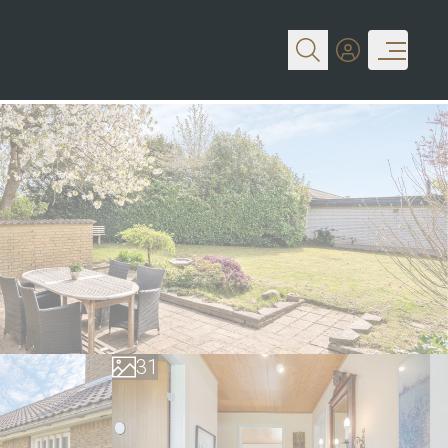
0
1
2
0
3
1
4
2
5
3
6
4