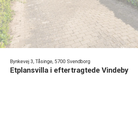
Bynkevej 3, Tåsinge, 5700 Svendborg
Etplansvilla i eftertragtede Vindeby
Et hyggeligt nærmiljø med badestrand, lystbådehavn og kønne skovarealer sa
at Vindeby er eftertragtet, og I har nu chancen for at bosætte jer i dette s
carport, skur og hobbyrum. I vil sikkert vælge at opdatere boligen for en mere
Husets nuværende indretning tæller to gode værelser, og hertil kommer et kø
terrassedør. Herudover er der to badeværelser, et bryggers og en gang med in
Vindeby har desuden både bager og slagterbutik samt læge- og tandlægehus. 
til vandet.