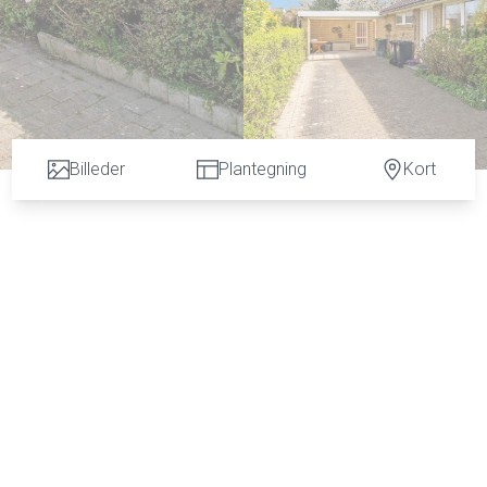
Billeder
Plantegning
Kort
mt alle daglige nødvendigheder helt tæt på hjemmet - ja, der er mange gode grund
kønne område. På Bynkevej 3 udbydes en velholdt etplansvilla med tilhørende have, e
 tidssvarende stil, men standen er fin, og planløsningen er funktionel.
kken med plads til spisekrog samt en stor, sydvendt stue, der har brændeovn og
tegreret garderobe. Fra den lukkede villavej kan I spadsere til flere supermarkede
I bor ligeledes nær på den lokale skole og idrætshal, og her er kun få minutters 