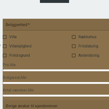
475.000 kr.
Beliggenhed
*
Villa
Rækkehus
s
Villalejlighed
Fritidsbolig
Fritidsgrund
Andelsbolig
Pris
:
Alle
Boligareal
:
Alle
Antal værelser
:
Alle
Øvrige ønsker til ejendommen