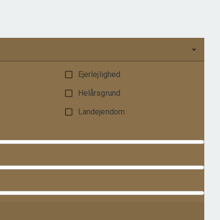
550.000 kr.
Ejerlejlighed
Helårsgrund
Landejendom