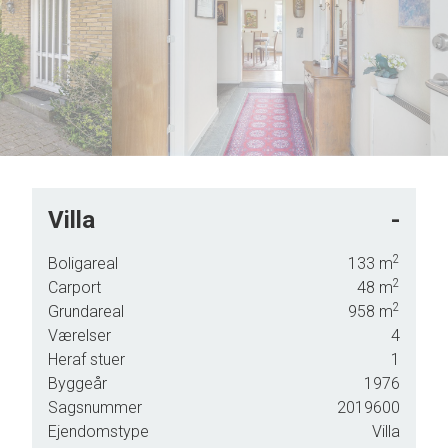
7
5
8
6
9
7
8
9
Villa
-
e til,
2
Boligareal
133
m
gen
2
Carport
48
m
2
Grundareal
958
m
Værelser
4
Heraf stuer
1
r, og
Byggeår
1976
gang
Sagsnummer
2019600
Ejendomstype
Villa