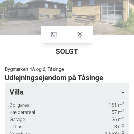
SOLGT
Bygmarken 4A og 6, Tåsinge
Udlejningsejendom på Tåsinge
Villa
-
Udlejningsejendom i Strammelse by på Tåsinge med stor opvarmet garage med
tilhørende grund fordelt på 2 matrikler.
2
Boligareal
151
m
Ideel til lokal håndværker/investering - 3 lejligheder og stor(opvarmet) garage - pt. er 2
2
Kælderareal
57
m
2
af lejlighederne lejet ud og 1 lejlighed samt garagen er disponibel for køber enten til eget
Garage
36
m
2
Udhus
8
m
brug eller udlejning.
2
Grundareal
1.558
m