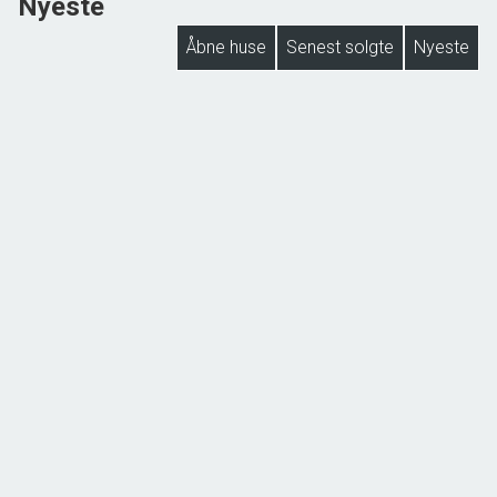
Nyeste
Åbne huse
Senest solgte
Nyeste
NYHED
Lejbøllevej 46, Lejbølle
5953 Tranekær