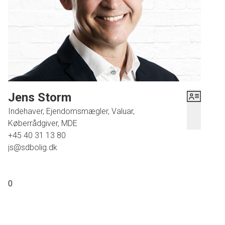
i Svendborg.
Kontakt os for at høre mere om ejendommen.
Jens Storm
Indehaver, Ejendomsmægler, Valuar,
Køberrådgiver, MDE
+45 40 31 13 80
js@sdbolig.dk
0