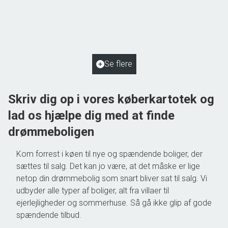
5884 Gudme
2
Boligareal
125
m
2
Grundareal
2.048
m
Ejendomstype
Villa
Se flere
550.000 kr.
Skriv dig op i vores køberkartotek og
lad os hjælpe dig med at finde
drømmeboligen
Kom forrest i køen til nye og spændende boliger, der
sættes til salg. Det kan jo være, at det måske er lige
netop din drømmebolig som snart bliver sat til salg. Vi
udbyder alle typer af boliger, alt fra villaer til
ejerlejligheder og sommerhuse. Så gå ikke glip af gode
spændende tilbud.