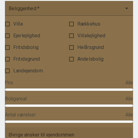
Beliggenhed
*
Villa
Rækkehus
Ejerlejlighed
Villalejlighed
Fritidsbolig
Helårsgrund
Fritidsgrund
Andelsbolig
Landejendom
Pris
:
Alle
Boligareal
:
Alle
Antal værelser
:
Alle
Øvrige ønsker til ejendommen