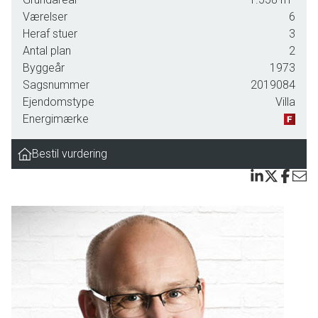
Ejendommen har tidligere været ejet af en håndværker og er derfor fortsat oplagt til
Værelser
6
samme anvendelse. Ejendommen er beliggende på rolig lukket vej i Strammelse by på
Heraf stuer
3
Tåsinge, hvor man fornemmer den gode landlige stemning og idyl der hersker
Antal plan
2
her.Strammelse er en skøn og aktiv landsby med mange familier og godt naboskab, og
Byggeår
1973
Sagsnummer
2019084
ikke mindst her en udlejningsejendom med rigtig mange muligheder for indtjening,
Ejendomstype
Villa
opbevaring, værksted m.v. for den aktive selvstændige håndværker, virksomhed el. lign.
Energimærke
eller blot til investering til pensionen.
Lejeindtægt:
Bestil vurdering
St. th. kr. 3.200,- + forbrug kr. 800,00 og 200,00 i vand = husleje pr. mdr. kr. 4.200,00
St. mf. kr. 2.754,- + forbrug kr. 775,00= kr. 3.529,00
St. tv. kr. 2.754,- (denne lejlighed er pt. ledig for køber) + forbrug kr. 775,00=kr.
3.529,00
Der er gode handelsmuligheder i den lokale brugs - og skal du til en af de nærliggende
byer - så er der ikke mere end 10-15 min kørsel til h.h.v. Vindeby, eller Svendborg og
Rudkøbings hyggelige byer samt gågader. Herudover er der ikke langt til motorvejsnettet