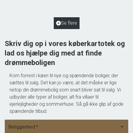
2
Boligareal
125
m
2
Grundareal
2.048
m
Ejendomstype
Villa
Se flere
550.000 kr.
Skriv dig op i vores køberkartotek og
lad os hjælpe dig med at finde
drømmeboligen
Kom forrest i køen til nye og spændende boliger, der
sættes til salg. Det kan jo være, at det måske er lige
netop din drømmebolig som snart bliver sat til salg. Vi
udbyder alle typer af boliger, alt fra villaer til
ejerlejligheder og sommerhuse. Så gå ikke glip af gode
spændende tilbud.
Beliggenhed
*