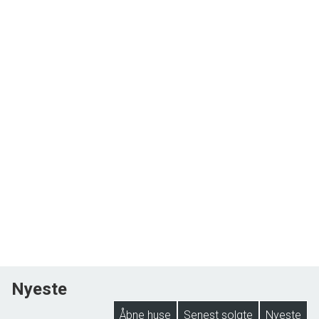
Nyeste
Åbne huse
Senest solgte
Nyeste