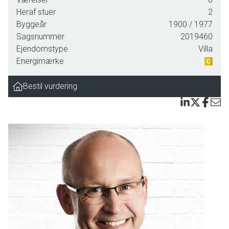
køkken-alrum og en stue i åben forbindelse. Førstesalen rummer tre værelser, et lækkert
Heraf stuer
2
badeværelse og en stue med adgang til en altan, hvorfra du kan nyde en uspoleret og
Byggeår
1900
/ 1977
langstrakt udsigt over landskabet.
Sagsnummer
2019460
Ejendomstype
Villa
Huset ligger på en lille, lukket vej, der støder op til skoven, og udsigten til naturen er fri
Energimærke
og uspoleret. Samtidig er der blot 400 meter til golfbanen og to kilometer til Gudme, der
byder på skole, daginstitution, bibliotek og købmand.
Bestil vurdering
Kontakt os allerede i dag.