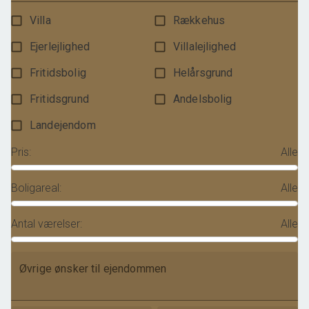
Villa
Rækkehus
Ejerlejlighed
Villalejlighed
Fritidsbolig
Helårsgrund
Fritidsgrund
Andelsbolig
Landejendom
Pris
:
Alle
Boligareal
:
Alle
Antal værelser
:
Alle
Øvrige ønsker til ejendommen