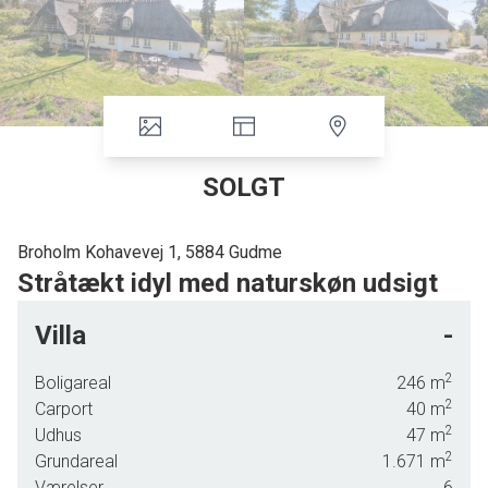
SOLGT
Broholm Kohavevej 1, 5884 Gudme
Stråtækt idyl med naturskøn udsigt
Denne ejendom daterer sig tilbage til år 1900, og med bondehusvinduer og stråtag
Villa
-
emmer ejendommen da også af original charme.
Stråtaget blev lagt for blot tre år siden,
og den velholdte bolig er ført flot ind i nutiden med store, lyse og luftige rum, masser af
2
Boligareal
246
m
moderne komfort og mange charmerende, originale detaljer.
2
Carport
40
m
2
Udhus
47
m
Boligen fordeler sig på to etager, og stueplanet rummer foruden en integreret garage et
2
Grundareal
1.671
m
soveværelse, et badeværelse, et bryggers samt en entré. Resten af etagen udgøres af et
Værelser
6