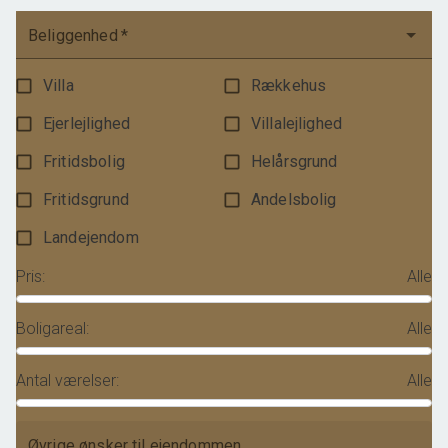
Beliggenhed
*
Villa
Rækkehus
Ejerlejlighed
Villalejlighed
Fritidsbolig
Helårsgrund
Fritidsgrund
Andelsbolig
Landejendom
Pris
:
Alle
Boligareal
:
Alle
Antal værelser
:
Alle
Øvrige ønsker til ejendommen