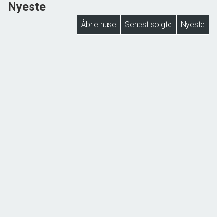
Nyeste
Åbne huse
Senest solgte
Nyeste
NYHED
Lejbøllevej 46, Lejbølle
5953 Tranekær