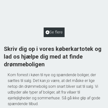
Vestervej 12, Ulbølle
5762 Vester Skerninge
2
Boligareal
110
m
2
Grundareal
1.038
m
Ejendomstype
Villa
Se flere
1.195.000 kr.
Skriv dig op i vores køberkartotek og
lad os hjælpe dig med at finde
drømmeboligen
Kom forrest i køen til nye og spændende boliger, der
sættes til salg. Det kan jo være, at det måske er lige
netop din drømmebolig som snart bliver sat til salg. Vi
udbyder alle typer af boliger, alt fra villaer til
ejerlejligheder og sommerhuse. Så gå ikke glip af gode
spændende tilbud.