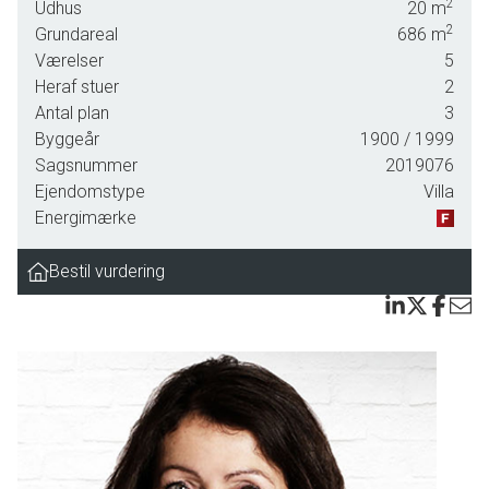
2
Udhus
20
m
end en meget overskuelig cykeltur fra en hyggelig picnic på stranden, en forfriskende
2
Grundareal
686
m
dukkert eller en fisketur. Fra husets første sal kan du endda se toppen af de store skibe,
Værelser
5
der glider forbi øen.
Heraf stuer
2
Antal plan
3
Boligen er løbende blevet opdateret - af de seneste tiltag kan det eksempelvis fremhæves,
Byggeår
1900
/ 1999
Sagsnummer
2019076
at her er blevet indsat en brændeovn, som understreger husets charmerende atmosfære.
Ejendomstype
Villa
Energimærke
Haven ligger som en ganske uforstyrret oase bag ejendommen, og da den er helt
aflukket, kan små børn og hunde ikke begive sig afsted på egne eventyr.
Bestil vurdering
Kunne du tænke dig at se nærmere på det hele? Så kontakt os allerede i dag på tlf.
62208080 og bestil en fremvisning.