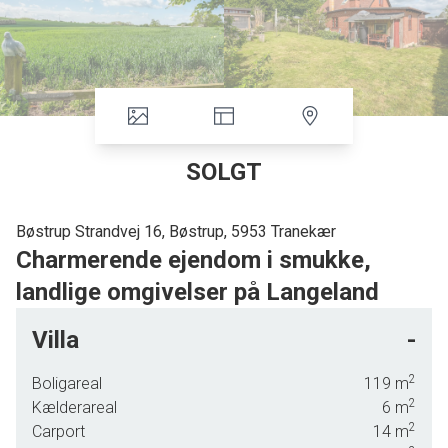
SOLGT
Bøstrup Strandvej 16, Bøstrup, 5953 Tranekær
Charmerende ejendom i smukke,
landlige omgivelser på Langeland
Villa
-
Rådyr og fuglekvidder i baghaven, masser af frisk Langelandsluft og udsigt over de åbne
marker - det er blot et lille udpluk af, hvad du især kan glæde dig til ved den
2
Boligareal
119
m
charmerende ejendom her på Bøstrup Strandvej 16.
2
Kælderareal
6
m
2
Carport
14
m
Som vejnavnet afslører, ligger huset ikke langt fra vandet, og du er derfor aldrig længere